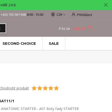
ělí 24.8.
+420 703 967 698
8:00 - 15:00
CZK
Přihlášení
0
ks
za
0,00 Kč
t
SECOND CHOICE
SALE
Ohodnotit produkt
5AT11/1
ANATOMIC STARTER - A01 Boty řady STARTER