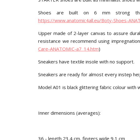
Shoes are built on 6 mm strong ther
https://www.anatomic4all.eu/Boty-Shoes-AN
Upper made of 2-layer canvas to assure durabil
resistance we recommend using impregnation
Care-ANATOMIC-a7_14.htm
)
Sneakers have textile insole with no support.
Sneakers are ready for almost every instep hei
Model A01 is black glittering fabric colour with 
Inner dimensions (averages):
36 - length 23,4 cm, fingers wide 9,1 cm