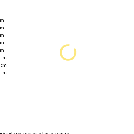
cm
cm
cm
cm
cm
1 cm
2 cm
3 cm
............................
h sole pattern as a key attribute.