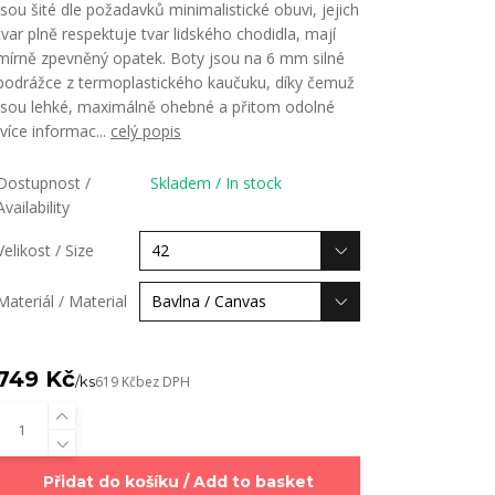
jsou šité dle požadavků minimalistické obuvi, jejich
tvar plně respektuje tvar lidského chodidla, mají
mírně zpevněný opatek. Boty jsou na 6 mm silné
podrážce z termoplastického kaučuku, díky čemuž
jsou lehké, maximálně ohebné a přitom odolné
(více informac...
celý popis
Dostupnost /
Skladem / In stock
Availability
Velikost / Size
Materiál / Material
749 Kč
/
ks
619 Kč
bez DPH
Přidat do košíku / Add to basket