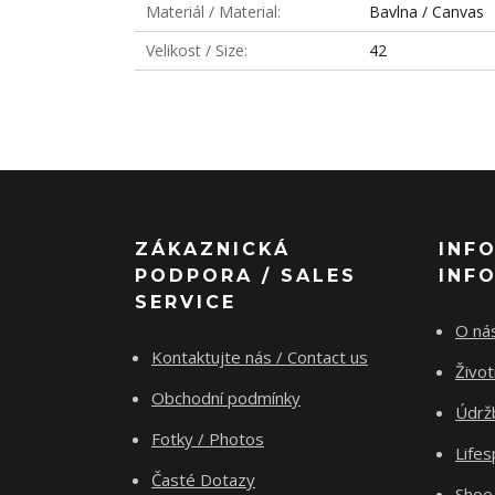
Materiál / Material
Bavlna / Canvas
Velikost / Size
42
ZÁKAZNICKÁ
INF
PODPORA / SALES
INF
SERVICE
O nás
Kontaktujte nás / Contact us
Živo
Obchodní podmínky
Údrž
Fotky / Photos
Life
Časté Dotazy
Shoe