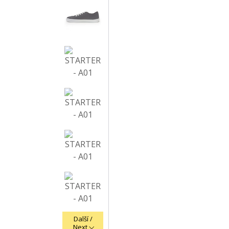
Další /
Next