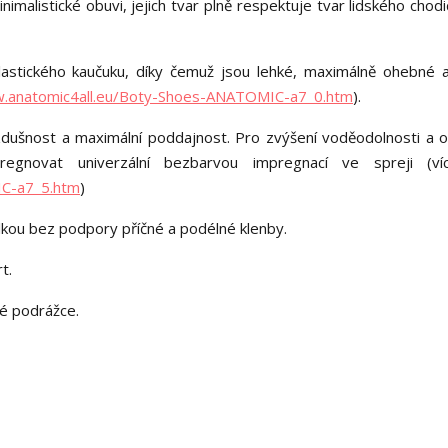
alistické obuvi, jejich tvar plně respektuje tvar lidského chodid
astického kaučuku, díky čemuž jsou lehké, maximálně ohebné 
w.anatomic4all.eu/Boty-Shoes-ANATOMIC-a7_0.htm
).
vzdušnost a maximální poddajnost. Pro zvýšení voděodolnosti a o
egnovat univerzální bezbarvou impregnací ve spreji (ví
IC-a7_5.htm
)
élkou bez podpory příčné a podélné klenby.
t.
lé podrážce.