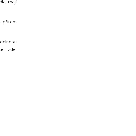
la, mají
a přitom
dolnosti
ce zde: