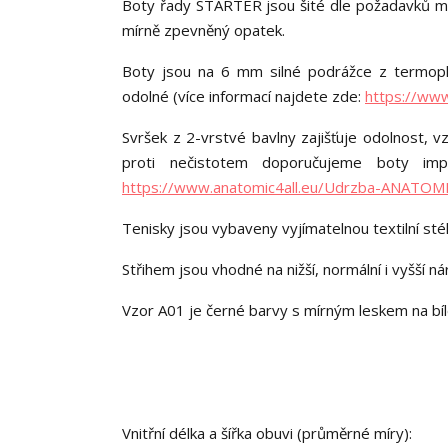
Boty řady STARTER jsou šité dle požadavků minim
mírně zpevněný opatek.
Boty jsou na 6 mm silné podrážce z termopl
odolné (více informací najdete zde:
https://ww
Svršek z 2-vrstvé bavlny zajišťuje odolnost, 
proti nečistotem doporučujeme boty impr
https://www.anatomic4all.eu/Udrzba-ANATOM
Tenisky jsou vybaveny vyjímatelnou textilní st
Střihem jsou vhodné na nižší, normální i vyšší nár
Vzor A01 je černé barvy s mírným leskem na bí
Vnitřní délka a šířka obuvi (průměrné míry):