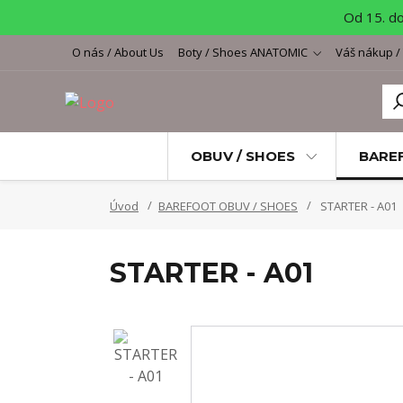
Od 15. d
O nás / About Us
Boty / Shoes ANATOMIC
Váš nákup /
OBUV / SHOES
BARE
Úvod
BAREFOOT OBUV / SHOES
STARTER - A01
STARTER - A01