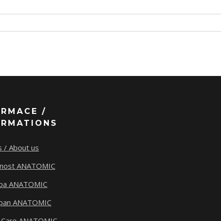
ORMACE /
ORMATIONS
 / About us
tnost ANATOMIC
ba ANATOMIC
span ANATOMIC
 Care ANATOMIC