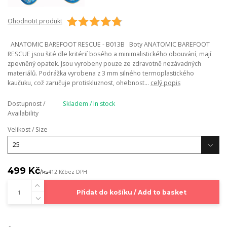
Ohodnotit produkt
ANATOMIC BAREFOOT RESCUE - B013B Boty ANATOMIC BAREFOOT
RESCUE jsou šité dle kritérií bosého a minimalistického obouvání, mají
zpevněný opatek. Jsou vyrobeny pouze ze zdravotně nezávadných
materiálů. Podrážka vyrobena z 3 mm silného termoplastického
kaučuku, což zaručuje protiskluznost, ohebnost...
celý popis
Dostupnost /
Skladem / In stock
Availability
Velikost / Size
499 Kč
/
ks
412 Kč
bez DPH
Přidat do košíku / Add to basket