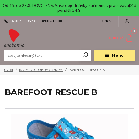
Od 15. do 23.8. DOVOLENÁ. Vaše objednávky začneme zpracovávat od
pondělí 24.8.
+420 703 967 698
8:00 - 15:00
CZK
0
0,00 Kč
Menu
Úvod
BAREFOOT OBUV / SHOES
BAREFOOT RESCUE B
BAREFOOT RESCUE B