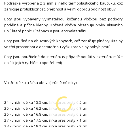
Podrážka vyrobena z 3 mm silného termoplastického kaučuku, což
zaručuje protiskluznost, ohebnost a velmi dobrou odolnost obuvi.
Boty jsou vybaveny vyjímatelnou koženou vložkou bez podpory
podélné a příčné klenby. Kožená vložka obsahuje prvky aktivního
uhlí, které pohlcují zápach a jsou antibakteriální.
Boty jsou šité na obuvnických kopytech, což zaručuje plně využitelný
vnitřní prostor bot a dostatečnou výšku pro volný pohyb prstů.
Boty jsou použitelné do interiéru (v případě použití v exteriéru může
dojít k jejich rychlému opotřebení).
Vnitřní délka a šířka obuvi (průměrné míry):
24 - vnitřní délka 15,5 cm, šířka přes prsty 6,5 cm
25 - vnitřní délka 16,2 cm, šířka přes prsty 6,7 cm
26 - vnitřní délka 16,8 cm, šířka přes prsty 6,9 cm
27 - vnitřní délka 17,5 cm, šířka přes prsty 7,1 cm
28 - vnitřní délka 18,2 cm, šířka přes prsty 7,2 cm