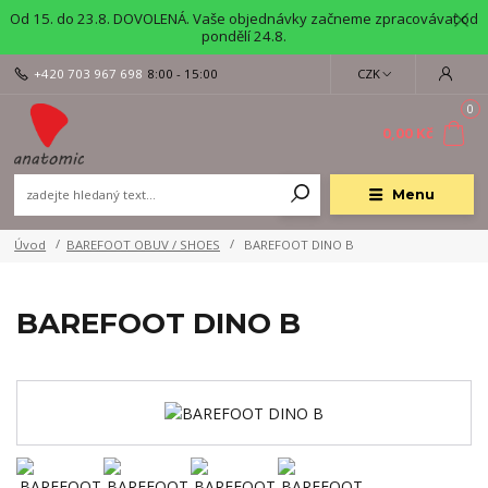
Od 15. do 23.8. DOVOLENÁ. Vaše objednávky začneme zpracovávat od
pondělí 24.8.
+420 703 967 698
8:00 - 15:00
CZK
0
0,00 Kč
Menu
Úvod
BAREFOOT OBUV / SHOES
BAREFOOT DINO B
BAREFOOT DINO B