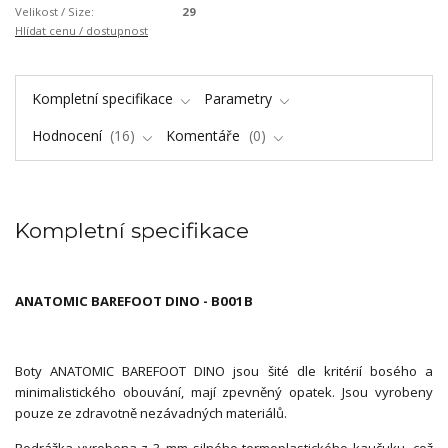
Velikost / Size:
29
Hlídat cenu / dostupnost
Kompletní specifikace
Parametry
Hodnocení
16
Komentáře
0
Kompletní specifikace
ANATOMIC BAREFOOT DINO - B001B
Boty ANATOMIC BAREFOOT DINO jsou šité dle kritérií bosého a
minimalistického obouvání, mají zpevněný opatek. Jsou vyrobeny
pouze ze zdravotně nezávadných materiálů.
Podrážka vyrobena z 3 mm silného termoplastického kaučuku, což