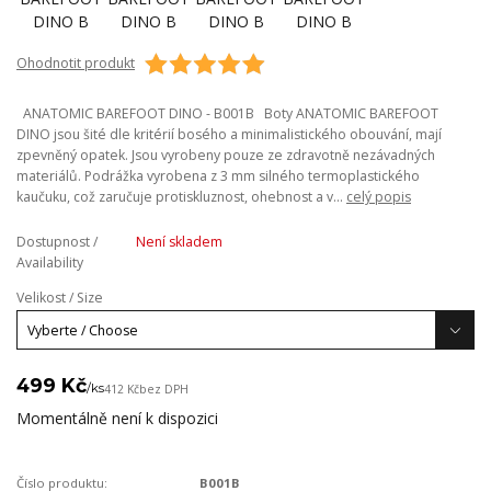
Ohodnotit produkt
ANATOMIC BAREFOOT DINO - B001B Boty ANATOMIC BAREFOOT
DINO jsou šité dle kritérií bosého a minimalistického obouvání, mají
zpevněný opatek. Jsou vyrobeny pouze ze zdravotně nezávadných
materiálů. Podrážka vyrobena z 3 mm silného termoplastického
kaučuku, což zaručuje protiskluznost, ohebnost a v...
celý popis
Dostupnost /
Není skladem
Availability
Velikost / Size
499 Kč
/
ks
412 Kč
bez DPH
Momentálně není k dispozici
Číslo produktu:
B001B