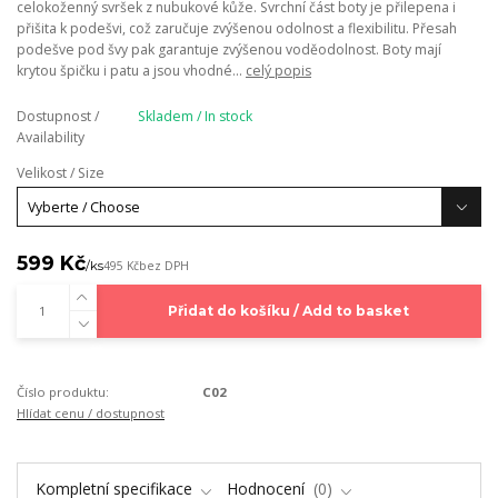
celokoženný svršek z nubukové kůže. Svrchní část boty je přilepena i
přišita k podešvi, což zaručuje zvýšenou odolnost a flexibilitu. Přesah
podešve pod švy pak garantuje zvýšenou voděodolnost. Boty mají
krytou špičku i patu a jsou vhodné...
celý popis
Dostupnost /
Skladem / In stock
Availability
Velikost / Size
599 Kč
/
ks
495 Kč
bez DPH
Přidat do košíku / Add to basket
Číslo produktu:
C02
Hlídat cenu / dostupnost
Kompletní specifikace
Hodnocení
0