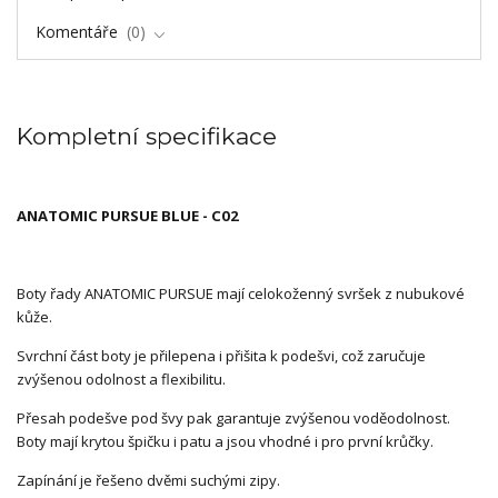
Komentáře
0
Kompletní specifikace
ANATOMIC PURSUE BLUE - C02
Boty řady ANATOMIC PURSUE mají celokoženný svršek z nubukové
kůže.
Svrchní část boty je přilepena i přišita k podešvi, což zaručuje
zvýšenou odolnost a flexibilitu.
Přesah podešve pod švy pak garantuje zvýšenou voděodolnost.
Boty mají krytou špičku i patu a jsou vhodné i pro první krůčky.
Zapínání je řešeno dvěmi suchými zipy.